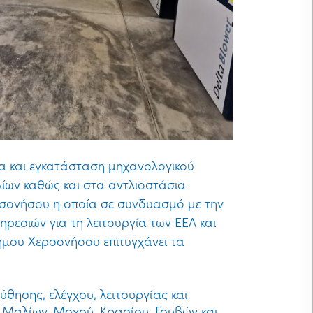
α και εγκατάσταση μηχανολογικού
ίων καθώς και στα αντλιοστάσια
ρσονήσου η οποία σε συνδυασμό με την
ηρεσιών για τη λειτουργία των ΕΕΛ και
ήμου Χερσονήσου επιτυγχάνει τα
θησης, ελέγχου, λειτουργίας και
 Μαλίων, Μοχού, Κρασίου, Γουβών και