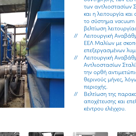
των αντλιοστασίων 
και η λειτουργία κα
το σύστημα vacuum τ
βελτίωση λειτουργίας
Λειτουργική Αναβάθ
ΕΕΛ Μαλίων με σκοπό
επεξεργασμένων λυ
Λειτουργική Αναβάθ
Αντλιοστασίων Σταλ
την ορθή αντιμετώπ
θερινούς μήνες, λόγ
περιοχής.
Βελτίωση της παρακ
αποχέτευσης και επε
κέντρου ελέγχου.