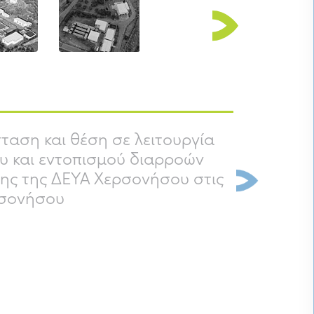
αση και θέση σε λειτουργία
υ και εντοπισμού διαρροών
σης της ΔΕΥΑ Χερσονήσου στις
Next
ρσονήσου