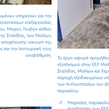
ευμένων υπηρεσιών για την
καταστάσεων επεξεργασίας
ίου, Μοχού, Γουβών καθώς
της Σταλίδας, των Μαλίων,
ς αποχέτευσης vacuum της
 και την λειτουργική τους
αναβάθμιση.
Το έργο αφορά προμήθει
εξοπλισμού στην ΕΕΛ Μαλ
Σταλίδας, Μαλίων και Χε
παροχή εξειδικευμένων υπ
των Αντλιοστασίων του Δ
παρακάτω:
Υπηρεσίες παρακολού
συντήρησης των ΕΕΛ