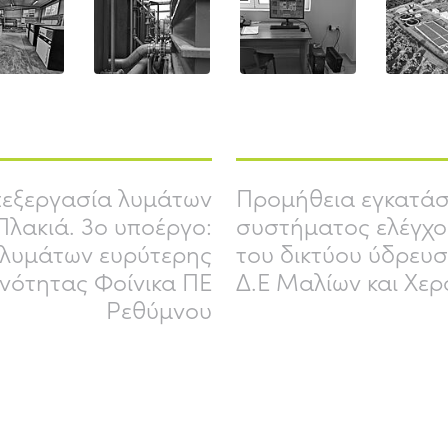
πεξεργασία λυμάτων
Προμήθεια εγκατάστ
Πλακιά. 3o υποέργο:
συστήματος ελέγχο
 λυμάτων ευρύτερης
του δικτύου ύδρευ
ενότητας Φοίνικα ΠΕ
Δ.Ε Μαλίων και Χε
Ρεθύμνου